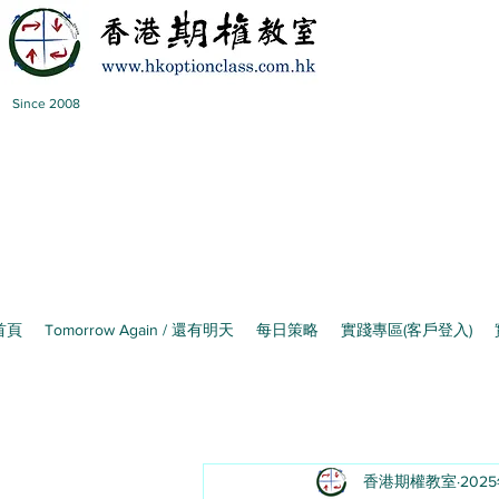
Since 2008
首頁
Tomorrow Again / 還有明天
每日策略
實踐專區(客戶登入)
香港期權教室
202