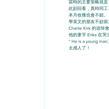
當時的主要策略就是 Shor
此刻回看，異時同工
本月收獲也會不錯。
學英文的朋友不妨留
Charlie Kirk 的
他的妻字 Erika 在
“ He is a young man; I
太感人了！