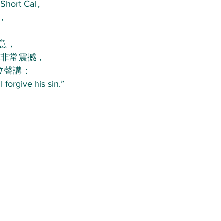
t Call,
，
意，
追悼會非常震撼，
哭泣聲講：
 forgive his sin.”