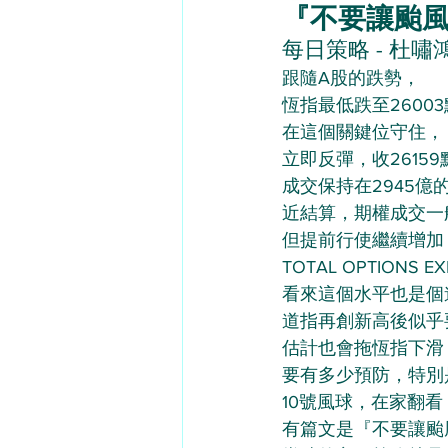
『不要讓颱風刮走
每日策略 - 杜嘯鴻（
跟隨A股的跌勢，
恆指最低跌至2600
在這個關鍵位守住，
立即反彈，收26159
成交保持在2945億
近結算，期權成交一
但提前行使繼續增加
TOTAL OPTIONS EXE
看來這個水平也是個
道指再創新高後似乎
估計也會拖恆指下滑
要有多少預防，特別
10號風球，在家翻看《期
有篇文是『不要讓颱