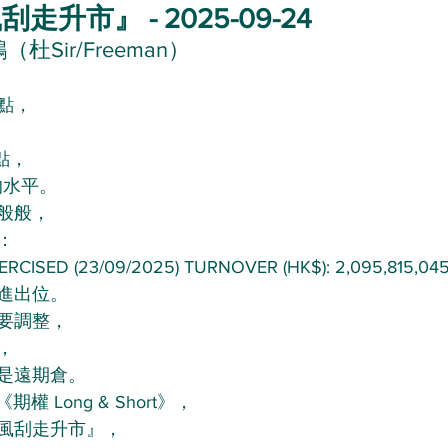
升市』 - 2025-09-24
杜Sir/Freeman）
3點，
點，
的水平。
般般，
：
RCISED (23/09/2025) TURNOVER (HK$): 2,095,815,04
進出位。
要調整，
，
是遠期倉。
權 Long & Short》，
風刮走升市』，