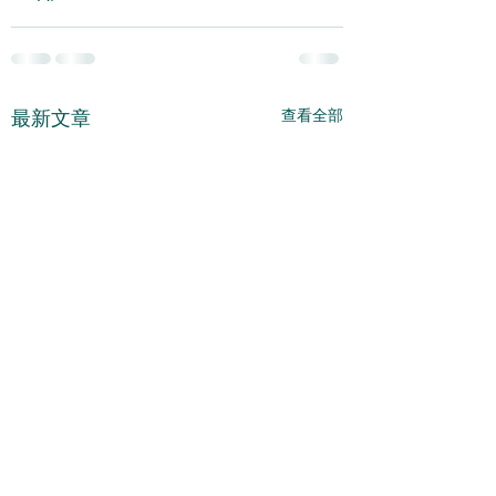
查看全部
最新文章
估計整固還會繼續 -
短期會有整固 - 202