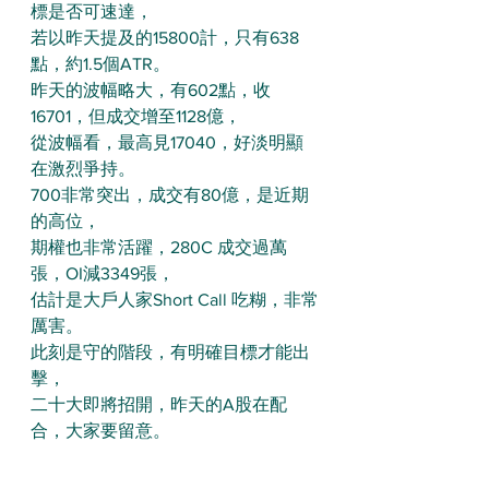
標是否可速達，
若以昨天提及的15800計，只有638
點，約1.5個ATR。
昨天的波幅略大，有602點，收
16701，但成交增至1128億，
從波幅看，最高見17040，好淡明顯
在激烈爭持。
700非常突出，成交有80億，是近期
的高位，
期權也非常活躍，280C 成交過萬
張，OI減3349張，
估計是大戶人家Short Call 吃糊，非常
厲害。
此刻是守的階段，有明確目標才能出
擊，
二十大即將招開，昨天的A股在配
合，大家要留意。