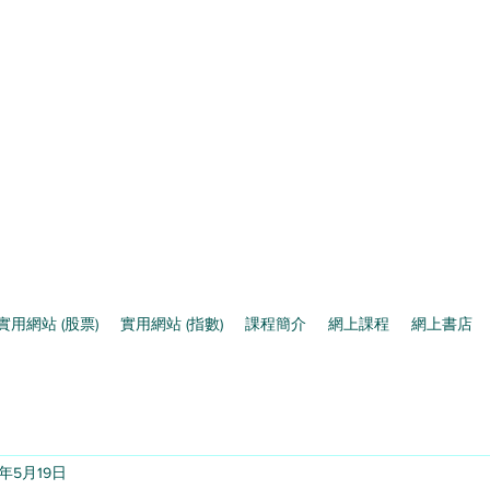
實用網站 (股票)
實用網站 (指數)
課程簡介
網上課程
網上書店
2年5月19日