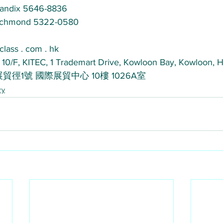
ix 5646-8836 
ond 5322-0580 
class . com . hk
 10/F, KITEC, 1 Trademart Drive, Kowloon Bay, Kowloon,
貿徑1號 國際展貿中心 10樓 1026A室
ry