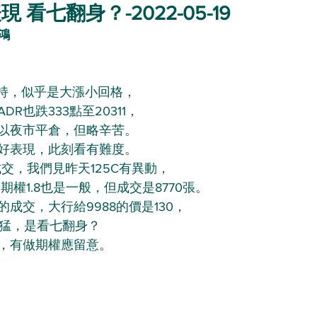
看七翻身？-2022-05-19
鴻
保持，似乎是大漲小回格，
R也跌333點至20311，
以夜市平倉，但略辛苦。
好表現，此刻看有難度。
成交，我們見昨天125C有異動，
期權1.8也是一般，但成交是8770張。
成交，大行給9988的價是130，
頗勇猛，是看七翻身？
，有做期權應留意。