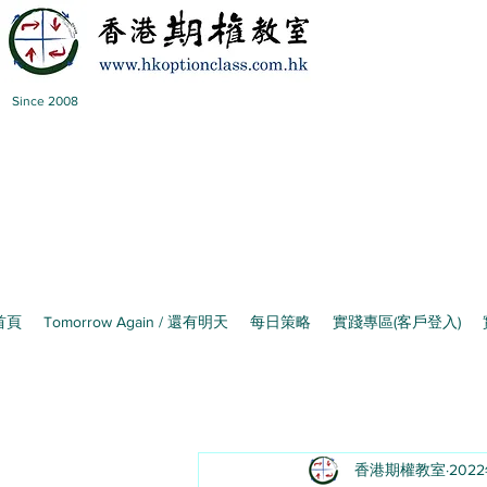
Since 2008
首頁
Tomorrow Again / 還有明天
每日策略
實踐專區(客戶登入)
香港期權教室
202