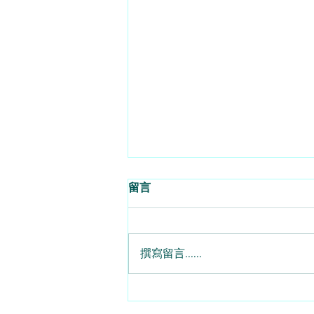
留言
撰寫留言......
對沖兼用Call與Put 7月期權大
翻身 - 2026 - 08 - 07