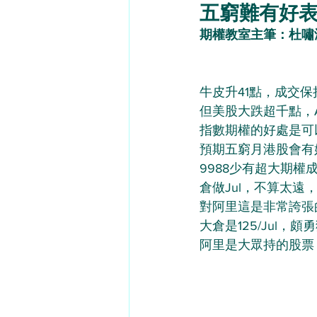
五窮難有好表現 
期權教室主筆：杜嘯
牛皮升41點，成交
但美股大跌超千點，AD
指數期權的好處是可
預期五窮月港股會有
9988少有超大期權
倉做Jul，不算太遠，
對阿里這是非常誇張的
大倉是125/Jul，
阿里是大眾持的股票