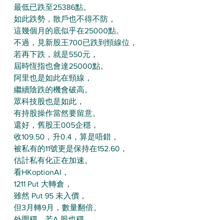
最低已跌至25386點。
如此跌勢，散戶也不得不防，
這幾個月的底似乎在25000點。
不過，見新股王700已跌到頸線位，
若再下跌，就是550元，
屆時恆指也會達25000點。
阿里也是如此在頸線，
繼續陰跌的機會破高。
眾科技股也是如此，
有持股操作當然要留意。
還好，舊股王005企穩，
收109.50，升0.4，算是唔錯，
被私有的11號更是保持在152.60，
估計私有化正在加速。
看HKoptionAI，
1211 Put 大轉倉，
雖然 Put 95 未入價，
但3月轉9月，數量翻倍。
外圍穩，若A 股也穩，