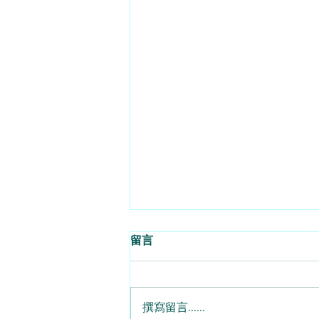
要跌至25500的水平 - 2026 -
留言
08 - 06
每日策略 - 杜嘯鴻（杜
Sir/Freeman） 繼續可以牛皮升62
撰寫留言......
點， 收25915，成交可以保持在