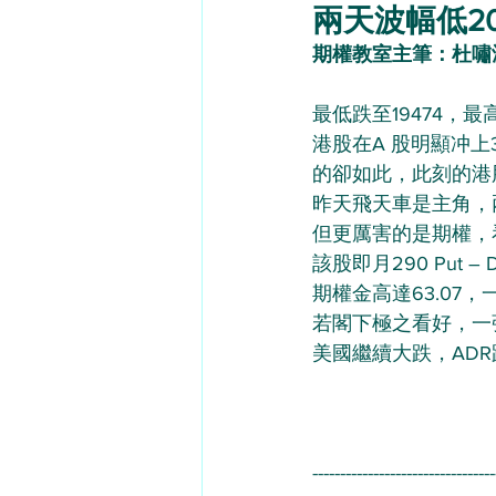
兩天波幅低203
期權教室主筆：杜嘯
最低跌至19474，最
港股在A 股明顯冲上
的卻如此，此刻的港
昨天飛天車是主角，兩
但更厲害的是期權，看 He
該股即月290 Put – D
期權金高達63.07，一張5
若閣下極之看好，一
美國繼續大跌，ADR
---------------------------------