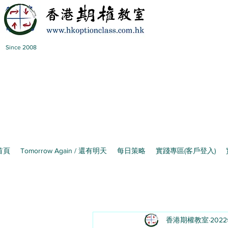
Since 2008
首頁
Tomorrow Again / 還有明天
每日策略
實踐專區(客戶登入)
香港期權教室
202