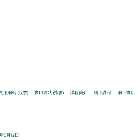
實用網站 (股票)
實用網站 (指數)
課程簡介
網上課程
網上書店
2年5月12日