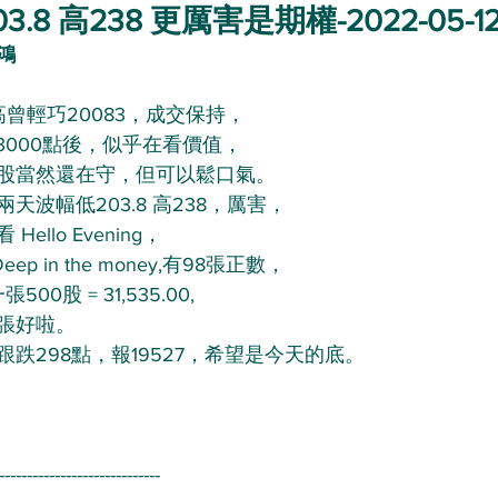
.8 高238 更厲害是期權-2022-05-1
鴻
高曾輕巧20083，成交保持，
3000點後，似乎在看價值，
股當然還在守，但可以鬆口氣。
天波幅低203.8 高238，厲害，
llo Evening，
eep in the money,有98張正數，
00股 = 31,535.00,
張好啦。
跟跌298點，報19527，希望是今天的底。
-----------------------------