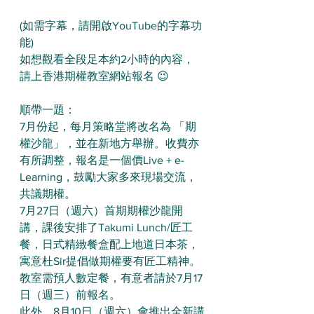
(如需字幕，請開啟YouTube的字幕功
能)
如想觀看全段足本約2小時的內容，
請上香港期權教室網站報名 😉
順帶一題：
7月份起，每月策略堂將改名為 「期
權沙龍」，並在新地方舉辦。收費亦
有所調整，報名是一個價Live + e-
Learning，鼓勵大家多來現場交流，
共議期權。
7月27日（週六）首期期權沙龍開
講，課後安排了Takumi Lunch/匠工
餐，日式精緻餐盒配上地道日本茶，
寓意杜Sir提倡做期權要有匠工精神。
教室需預人數定餐，有意者請於7月17
日（週三）前報名。
此外，8月10日（週六）會推出全新講