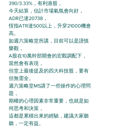
390/3.33%，有利港股，
今天結算，估計市場氣氛會向好，
ADR已達20738，
恆指ATR達500以上，升穿21000機會
高。
如週六策略堂所講，目前可以是謹慎
樂觀，
A股在10萬幹部開會的宏觀調配下，
當然會有表現，
但堂上最後提及的四大科技股，要有
但無需全。
週六策略堂MS講了一些操作的心理問
題，
期權的心理因素非常重要，也就是如
何思考和決策，
這都是累積出來的經驗，建議大家聽
聽，一定有益。