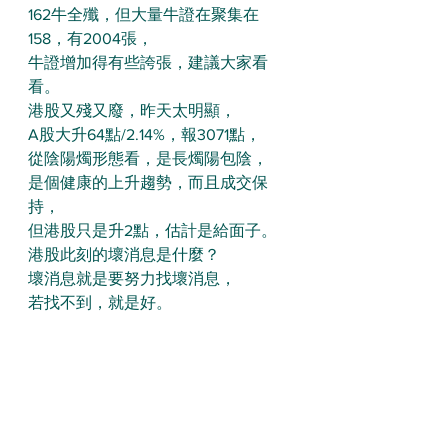
162牛全殲，但大量牛證在聚集在
158，有2004張，
牛證增加得有些誇張，建議大家看
看。
港股又殘又廢，昨天太明顯，
A股大升64點/2.14%，報3071點，
從陰陽燭形態看，是長燭陽包陰，
是個健康的上升趨勢，而且成交保
持，
但港股只是升2點，估計是給面子。
港股此刻的壞消息是什麼？
壞消息就是要努力找壞消息，
若找不到，就是好。