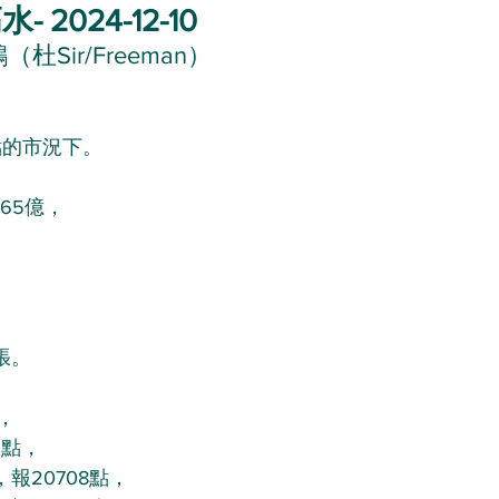
2024-12-10
杜Sir/Freeman）
點的市況下。
65億，
張。
，
3點，
，報20708點，