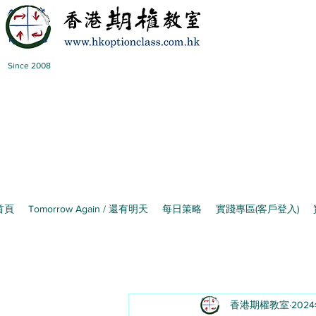
Since 2008
首頁
Tomorrow Again / 還有明天
每日策略
實踐專區(客戶登入)
香港期權教室
202