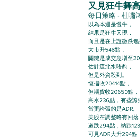
又見狂牛舞高水- 
每日策略 - 杜嘯鴻（
以為本週是慢牛，
結果是狂牛又現，
而且是在上證微跌1
大市升548點，
關鍵是成交急增至20
估計這北水唔夠，
但是外資殺到。
恆指收20414點，
但期貨收20650點，
高水236點，有些誇
當更誇張的是ADR,
美股在調整略有回落
道跌294點，納跌12
可見ADR大升294點