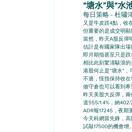
“塘水”與“水池” 
每日策略 - 杜嘯鴻（
又是牛皮跌4點，收在1
但重要的是成交明顯回
當然，昨天A股反彈
估計是有國家隊出場
即月期指甚至只是跌
相比此刻驚濤駭浪的
港股何止是“塘水”，
不過，恆指保持收在1
做守倉也可以看到希
昨天美股大反彈，兩
道555/1.4%，納402/
ADR報17245，夜期
今天科網當先鋒，高
試敲17500的機會增