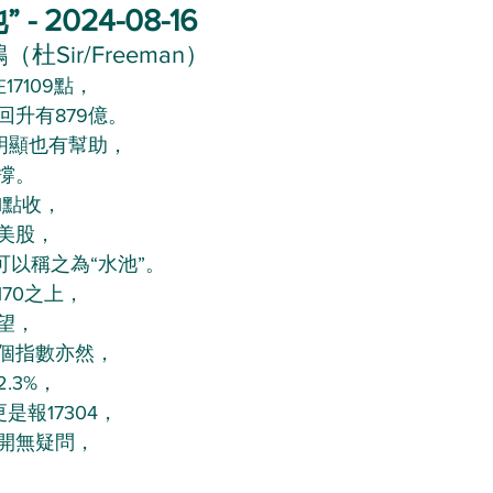
- 2024-08-16
杜Sir/Freeman）
7109點，
升有879億。
明顯也有幫助，
撐。
1點收，
美股，
可以稱之為“水池”。
70之上，
望，
個指數亦然，
2.3%，
更是報17304，
開無疑問，
。