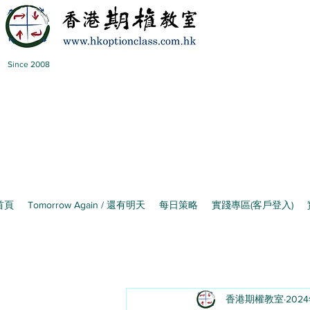
Since 2008
首頁
Tomorrow Again / 還有明天
每日策略
實踐專區(客戶登入)
香港期權教室
202