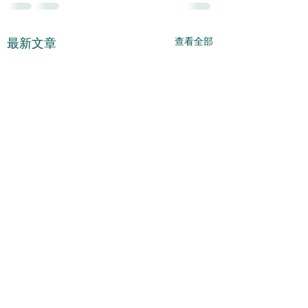
查看全部
最新文章
估計整固還會繼續 -
短期會有整固 - 202
2026 - 08 - 05
08 - 04