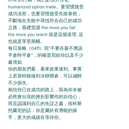
humanized option trade。要習慣接受
成功淡然，也要習慣接受失敗泰然，
不斷地在失敗中尋找符合自己的成功
之路，基礎堂講 the more you fail 
the more you learnt 就是這個道理, 這
也就是享受期權。
每日策略（0411）寫“不要在最不應該
平倉時平倉”，的確是寫給你以及不少
處境如
你的朋友們看，看來效果達到。事實
上若當時能做到冷靜開倉，可以減輕
不少損失。
相信你已在成功的路上，因為你未被
必然會出現的挫折影響你的自信心，
而且認識到自己的失誤之處，按科斯
托蘭尼的話：你是屬於有潛能的操
手，更大的成績在等待你。