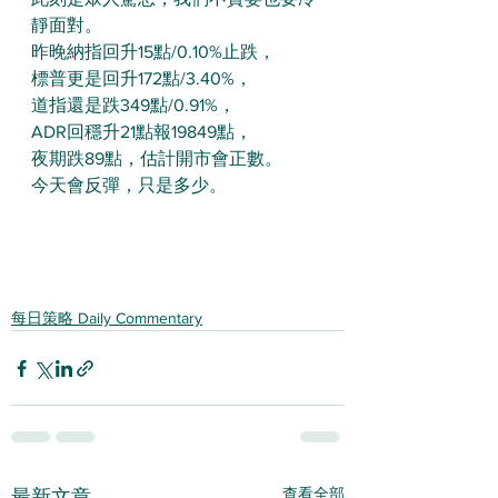
靜面對。
昨晚納指回升15點/0.10%止跌，
標普更是回升172點/3.40%，
道指還是跌349點/0.91%，
ADR回穩升21點報19849點，
夜期跌89點，估計開市會正數。
今天會反彈，只是多少。
每日策略 Daily Commentary
查看全部
最新文章