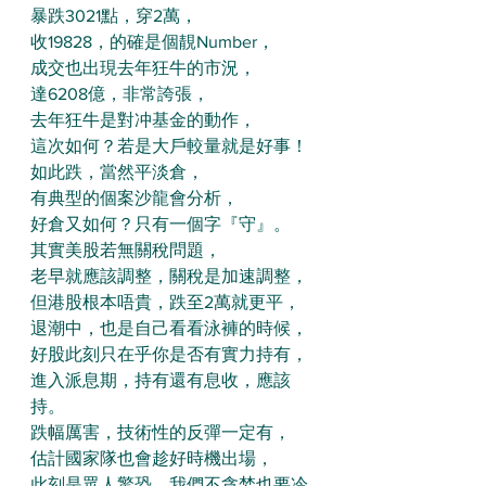
暴跌3021點，穿2萬，
收19828，的確是個靚Number，
成交也出現去年狂牛的市況，
達6208億，非常誇張，
去年狂牛是對冲基金的動作，
這次如何？若是大戶較量就是好事！
如此跌，當然平淡倉，
有典型的個案沙龍會分析，
好倉又如何？只有一個字『守』。
其實美股若無關稅問題，
老早就應該調整，關稅是加速調整，
但港股根本唔貴，跌至2萬就更平，
退潮中，也是自己看看泳褲的時候，
好股此刻只在乎你是否有實力持有，
進入派息期，持有還有息收，應該
持。
跌幅厲害，技術性的反彈一定有，
估計國家隊也會趁好時機出場，
此刻是眾人驚恐，我們不貪婪也要冷