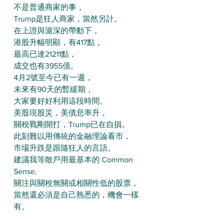
不是普通商家的事，
Trump是狂人商家，當然另計。
在上證與滬深的帶動下，
港股升幅明顯，有417點，
最高已達21211點，
成交也有3955億。
4月2號至今已有一週，
未來有90天的暫緩期，
大家要好好利用這段時間。
美股現股災，美債息率升，
關稅戰剛開打，Trump已在自損。
此刻難以用傳統的金融理論看市，
市場升跌是跟隨狂人的言語。
建議我等散戶用最基本的 Common 
Sense,
關注與關稅無關或相關性低的股票，
當然還必須是自己熟悉的，機會一樣
有。