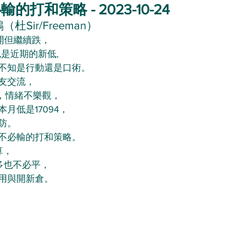
打和策略 - 2023-10-24
杜Sir/Freeman）
開但繼續跌，
也是近期的新低,
不知是行動還是口術。
友交流，
”，情緒不樂觀，
月低是17094，
防。
不必輸的打和策略。
算，
有多也不必平，
用與開新倉。