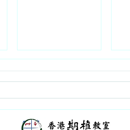
要跌至25500的水平 - 2026 -
估計整
08 - 06
- 05
每日策略 - 杜嘯鴻（杜
每日策
Sir/Freeman） 繼續可以牛皮升62
Sir
點， 收25915，成交可以保持在
低跌至
2780 億。 昨天的焦點應該是舊股
15
王， 年報的同比利潤明顯增加，
成交還
但太孤寒，派息還是0.10/USD, 市
市場
場反應負面，股價跌4.4/2.64%，
想，
這是近期少有的跌幅， 所以不要
倉Ca