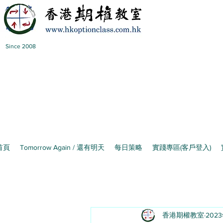
Since 2008
首頁
Tomorrow Again / 還有明天
每日策略
實踐專區(客戶登入)
香港期權教室
202