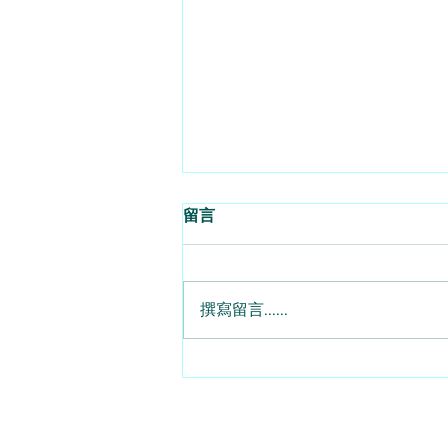
留言
撰寫留言......
對沖兼用Call與Put 7月期權大
翻身 - 2026 - 08 - 07