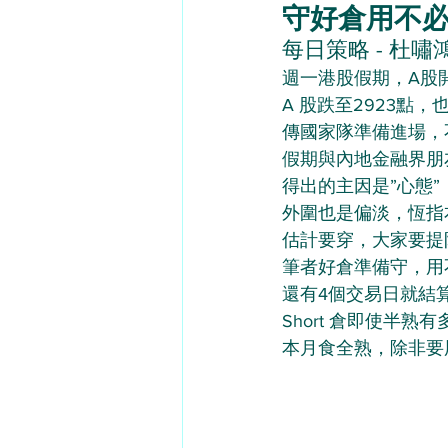
守好倉用不必輸的
每日策略 - 杜嘯鴻（
週一港股假期，A股
A 股跌至2923點，
傳國家隊準備進場，
假期與內地金融界朋
得出的主因是”心態
外圍也是偏淡，恆指本
估計要穿，大家要提
筆者好倉準備守，用
還有4個交易日就結
Short 倉即使半熟
本月食全熟，除非要