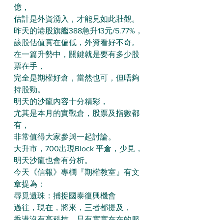
億，
估計是外資湧入，才能見如此壯觀。
昨天的港股旗艦388急升13元/5.77%，
該股估值實在偏低，外資看好不奇。
在一篇升勢中，關鍵就是要有多少股
票在手，
完全是期權好倉，當然也可，但唔夠
持股勁。
明天的沙龍內容十分精彩，
尤其是本月的實戰倉，股票及指數都
有，
非常值得大家參與一起討論。
大升市，700出現Block 平倉，少見，
明天沙龍也會有分析。
今天《信報》專欄『期權教室』有文
章提為：
尋覓遺珠：捕捉國泰復興機會
過往，現在，將來，三者都提及，
香港沒有高科技，只有實實在在的服