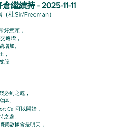
續持 - 2025-11-11
杜Sir/Freeman）
非常好意頭，
成交略增，
繼續增加。
王，
技股。
錢必到之處，
窪區。
t Call可以開始，
特之處。
消費數據會是明天，