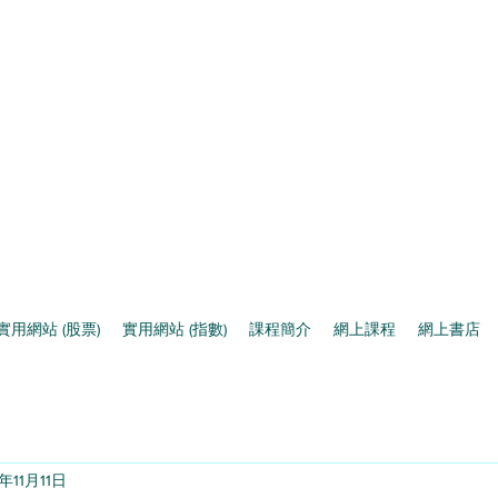
實用網站 (股票)
實用網站 (指數)
課程簡介
網上課程
網上書店
年11月11日