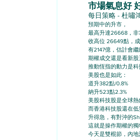
市場氣息好 好倉繼
每日策略 - 杜嘯鴻（
預期中的升市，
最高升達26668，
收高位 26649點，
有2147億，估計會
期權成交還是看新股
推動恆指的動力是科
美股也是如此：
道升382點/0.8%
納升523點2.3%
美股科技股是全球熱
而香港科技股還在低
升得急，有對沖的Shor
這就是操作期權的獨
今天是雙棍節，內地