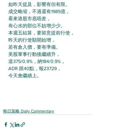
如昨天提及，影響有但有限。
成交略缩，不過還有1985億，
看來港股市底唔差，
有心水的部位不妨增少少。
本週五結算，要留意提前行使，
昨天的行使額開始增，
若有倉入價，要有準備。
美股軍事行動後繼續升，
道375/0.9%，納184/0.9%，
ADR 跟40點，報23729，
今天會繼續上。
每日策略 Daily Commentary