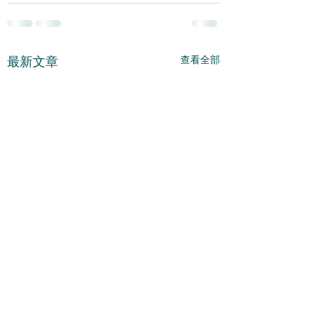
查看全部
最新文章
要跌至25500的水平 -
估計整固還會繼續 
2026 - 08 - 06
2026 - 08 - 05