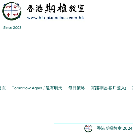
Since 2008
首頁
Tomorrow Again / 還有明天
每日策略
實踐專區(客戶登入)
香港期權教室
202