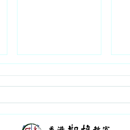
要跌至25500的水平 - 2026 -
估計整
08 - 06
- 05
每日策略 - 杜嘯鴻（杜
每日策
Sir/Freeman） 繼續可以牛皮升62
Sir
點， 收25915，成交可以保持在
低跌至
2780 億。 昨天的焦點應該是舊股
15
王， 年報的同比利潤明顯增加，
成交還
但太孤寒，派息還是0.10/USD, 市
市場
場反應負面，股價跌4.4/2.64%，
想，