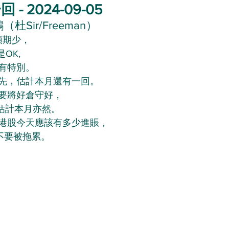
 2024-09-05
杜Sir/Freeman）
預期少，
OK,
有特別。
先，估計本月還有一回。
要將好倉守好，
，估計本月亦然。
港股今天應該有多少進賬，
不要被拖累。