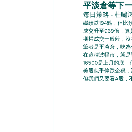
平淡倉等下一回 -
每日策略 - 杜嘯鴻（
繼續跌194點，但比
成交升至969億，算是
期權成交一般般，沒
筆者是平淡倉，吃為
在這種波幅市，就是
16500是上月的底
美股似乎停跌企穩，
但我們又要看A股，