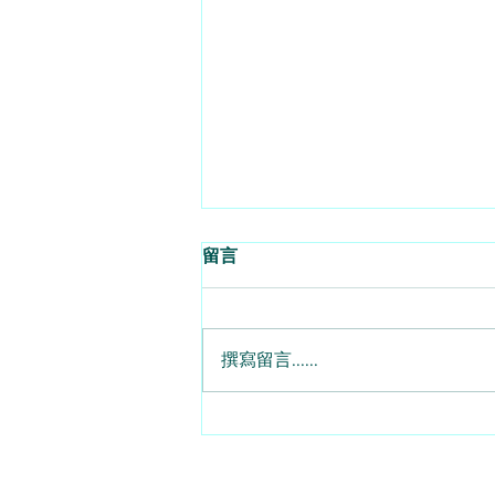
留言
撰寫留言......
對沖兼用Call與Put 7月期權大
翻身 - 2026 - 08 - 07