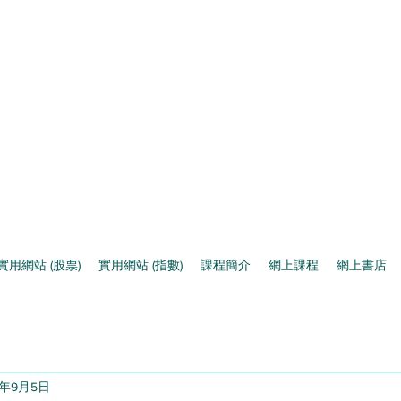
實用網站 (股票)
實用網站 (指數)
課程簡介
網上課程
網上書店
4年9月5日