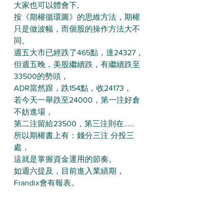
大家也可以體會下,
按《期權循環圖》的思維方法，期權
只是做波幅，而個股的操作方法大不
同。
週五大市已經跌了465點，達24327，
但週五晚，美股繼續跌，有繼續跌至
33500的勢頭，
ADR當然跟，跌154點，收24173，
若今天一舉跌至24000，第一注好倉
不妨進場，
第二注留給23500，第三注則在……
所以期權書上有：錢分三注 分投三
處，
這就是掌握資金運用的節奏。
如週六提及，目前進入業績期，
Frandix會有報表。