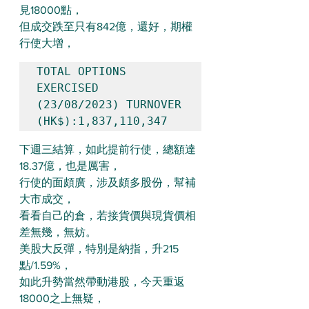
見18000點，
但成交跌至只有842億，還好，期權
行使大增，
TOTAL OPTIONS 
EXERCISED 
(23/08/2023) TURNOVER 
(HK$):1,837,110,347
下週三結算，如此提前行使，總額達
18.37億，也是厲害，
行使的面頗廣，涉及頗多股份，幫補
大市成交，
看看自己的倉，若接貨價與現貨價相
差無幾，無妨。
美股大反彈，特別是納指，升215
點/1.59%，
如此升勢當然帶動港股，今天重返
18000之上無疑，