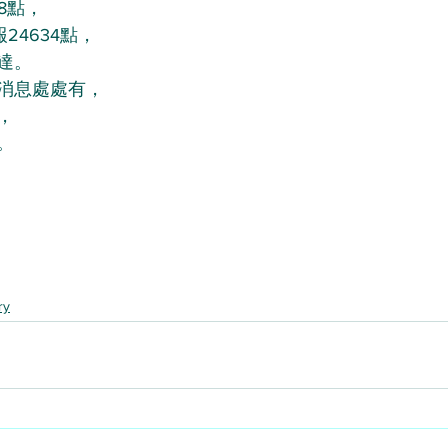
38點，
24634點，
必達。
消息處處有，
，
。
ry