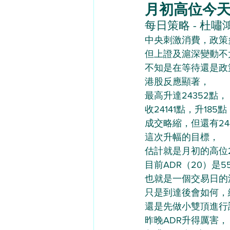
月初高位今天達 -
每日策略 - 杜嘯鴻（
中央刺激消費，政策
但上證及滬深變動不
不知是在等待還是政
港股反應顯著，
最高升達24352點，
收24141點，升185點
成交略縮，但還有24
這次升幅的目標，
估計就是月初的高位2
目前ADR（20）是5
也就是一個交易日的
只是到達後會如何，
還是先做小雙頂進行
昨晚ADR升得厲害，