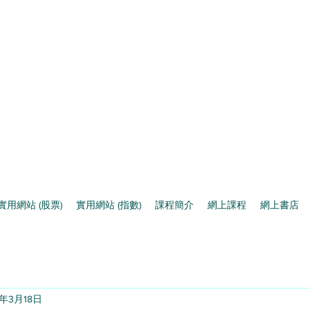
實用網站 (股票)
實用網站 (指數)
課程簡介
網上課程
網上書店
5年3月18日