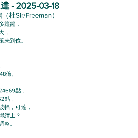
 2025-03-18
杜Sir/Freeman）
多籮籮，
大，
策未到位。
，
48億。
4669點，
52點，
波幅，可達，
繼續上？
調整。