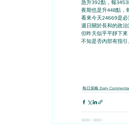
急升392點，報345
夜期也是升448點，報
看來今天24669是
週日關於長和的政治
但昨天似乎平靜下來
不知是否內部有指引
每日策略 Daily Commenta