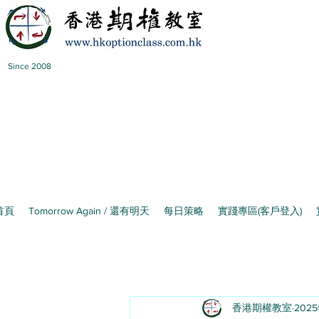
Since 2008
首頁
Tomorrow Again / 還有明天
每日策略
實踐專區(客戶登入)
香港期權教室
202