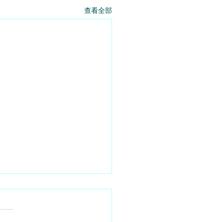
查看全部
固還會繼續 - 2026 - 08
略 - 杜嘯鴻（杜