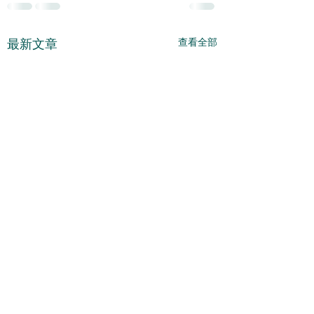
查看全部
最新文章
要跌至25500的水平 -
估計整固還會繼續 
2026 - 08 - 06
2026 - 08 - 05