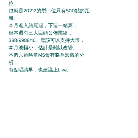
位，
也就是20212的裂口位只有500點的距
離。
本月進入結尾週，下週一結算，
但本週有三大巨頭公佈業績，
388/9988/16，應該可以支持大市，
本月波幅小，估計是難以改變。
本週六策略堂MS會有略為宏觀的分
析，
有點唱請早，也建議上Live。