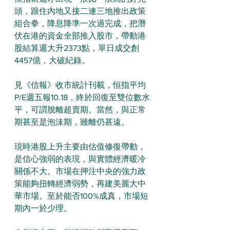
頭，跟住內地又接二連三地推出政策
組合拳，降息降準一次過完成，把潛
伏在港的資金全部推入股市，帶動港
股結算週大升2373點，單日成交創
4457億，大破紀錄。
見《信報》收市統計刊載，恒指平均
P/E週五報10.18，終於回復至雙位數水
平，可謂脫離超賣期。當然，與正常
期甚至是泡沬期，雖離仍甚遠。
現時港股上升主要由估值修復帶動，
是信心強弱的表現，與實體經濟暖冷
關係不大。市場在押注中央的強力政
策能夠扭轉經濟弱勢，再建美麗大中
華市場。至於能否100%成真，市場短
期內一於少理。