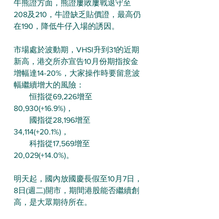
牛熊證方面，熊證屢敗屢戰退守至
208及210，牛證缺乏貼價證，最高仍
在190，降低牛仔入場的誘因。
市場處於波動期，VHSI升到31的近期
新高，港交所亦宣告10月份期指按金
增幅達14-20%，大家操作時要留意波
幅繼續增大的風險：
　　恒指從69,226增至
80,930(+16.9%)，
　　國指從28,196增至
34,114(+20.1%)，
　　科指從17,569增至
20,029(+14.0%)。
明天起，國內放國慶長假至10月7日，
8日(週二)開市，期間港股能否繼續創
高，是大眾期待所在。