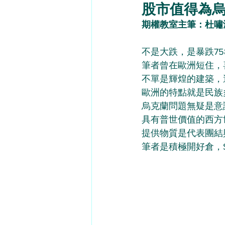
股市值得為烏克
期權教室主筆：杜嘯
不是大跌，是暴跌75
筆者曾在歐洲短住，
不單是輝煌的建築，
歐洲的特點就是民族
烏克蘭問題無疑是意
具有普世價值的西方
提供物質是代表團結
筆者是積極開好倉，Sh