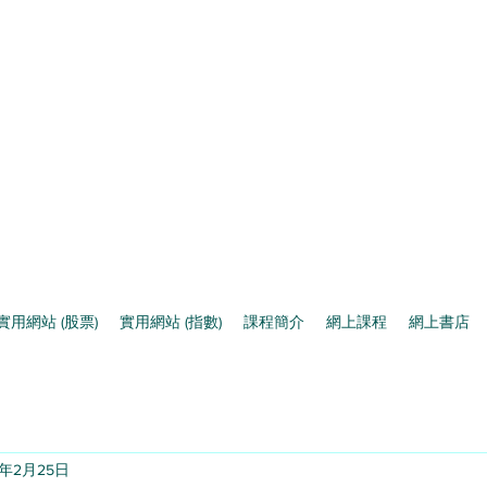
實用網站 (股票)
實用網站 (指數)
課程簡介
網上課程
網上書店
2年2月25日