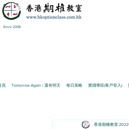
Since 2008
首頁
Tomorrow Again / 還有明天
每日策略
實踐專區(客戶登入)
香港期權教室
202