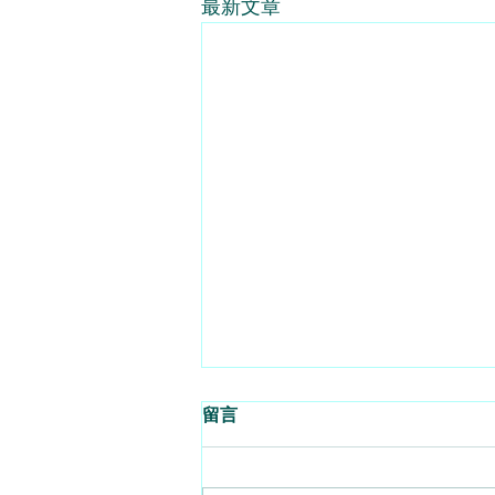
最新文章
要跌至25500的水平 - 2026 -
留言
08 - 06
每日策略 - 杜嘯鴻（杜