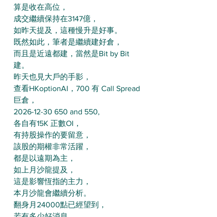
算是收在高位，
成交繼續保持在3147億，
如昨天提及，這種慢升是好事。
既然如此，筆者是繼續建好倉，
而且是近遠都建，當然是Bit by Bit
建。
昨天也見大戶的手影，
查看HKoptionAI，700 有 Call Spread
巨倉，
2026-12-30 650 and 550,
各自有15K 正數OI，
有持股操作的要留意，
該股的期權非常活躍，
都是以遠期為主，
如上月沙龍提及，
這是影響恆指的主力，
本月沙龍會繼續分析。
翻身月24000點已經望到，
若有多少好消息，