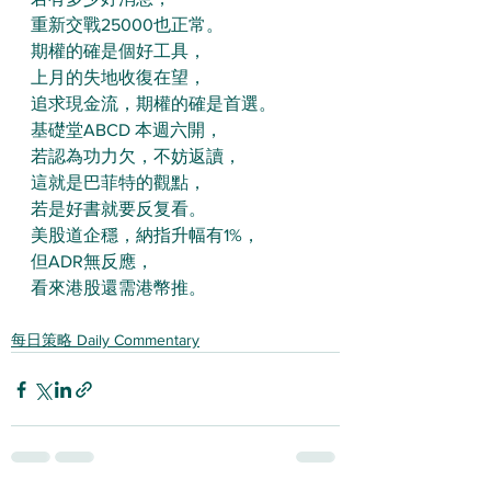
重新交戰25000也正常。
期權的確是個好工具，
上月的失地收復在望，
追求現金流，期權的確是首選。
基礎堂ABCD 本週六開，
若認為功力欠，不妨返讀，
這就是巴菲特的觀點，
若是好書就要反复看。
美股道企穩，納指升幅有1%，
但ADR無反應，
看來港股還需港幣推。
每日策略 Daily Commentary