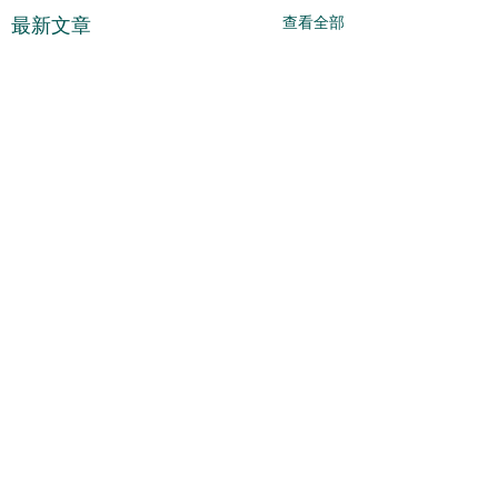
查看全部
最新文章
估計整固還會繼續 -
短期會有整固 - 202
2026 - 08 - 05
08 - 04
每日策略 - 杜嘯鴻（杜
每日策略 - 杜嘯鴻（
留言
Sir/Freeman） 預期中的跌
Sir/Freeman） 繼