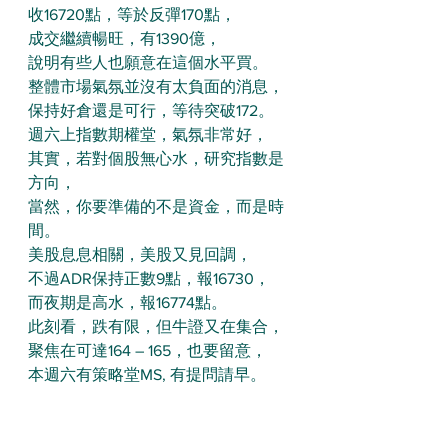
收16720點，等於反彈170點，
成交繼續暢旺，有1390億，
說明有些人也願意在這個水平買。
整體市場氣氛並沒有太負面的消息，
保持好倉還是可行，等待突破172。
週六上指數期權堂，氣氛非常好，
其實，若對個股無心水，研究指數是
方向，
當然，你要準備的不是資金，而是時
間。
美股息息相關，美股又見回調，
不過ADR保持正數9點，報16730，
而夜期是高水，報16774點。
此刻看，跌有限，但牛證又在集合，
聚焦在可達164 – 165，也要留意，
本週六有策略堂MS, 有提問請早。