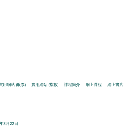
實用網站 (股票)
實用網站 (指數)
課程簡介
網上課程
網上書店
4年3月22日