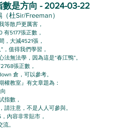
是方向 - 2024-03-22
杜Sir/Freeman）
我等散戶更厲害，
00 有5177張正數，
，大減4521張，
扒”，值得我們學習，
心法無法學，因為這是“春江鴨”。
 有2768張正數，
 down 倉，可以參考。
期權教室』有文章題為：
方向
試指數，
，請注意，不是人人可參與。
S，內容非常貼市，
些交流。