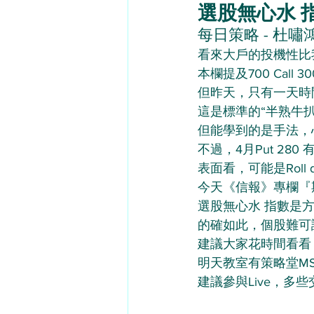
選股無心水 指數
每日策略 - 杜嘯鴻（
看來大戶的投機性比
本欄提及700 Call 3
但昨天，只有一天時間
這是標準的“半熟牛
但能學到的是手法，
不過，4月Put 280
表面看，可能是Roll
今天《信報》專欄『
選股無心水 指數是
的確如此，個股難可
建議大家花時間看看
明天教室有策略堂M
建議參與Live，多