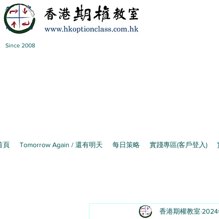
Since 2008
首頁
Tomorrow Again / 還有明天
每日策略
實踐專區(客戶登入)
香港期權教室
202