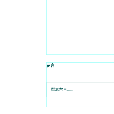
留言
撰寫留言......
對沖兼用Call與Put 7月期權大
翻身 - 2026 - 08 - 07