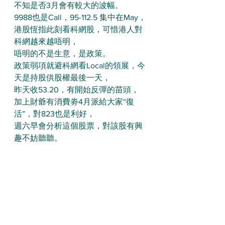
不知是否3月會有較大的波幅。
9988也是Call，95-112.5 集中在May，
港股恆指此刻看科網股，可惜港人對
科網越來越唔明，
唔明的不是生意，是政策。
政策弱項就避科網看Local的領展，今
天是持股供股權最後一天，
昨天收53.20，有開始反彈的苗頭，
加上財爺有消費劵4月派給大家“復
活”，對823也是利好，
週六早會分析這個股票，對該股有興
趣不妨聽聽。