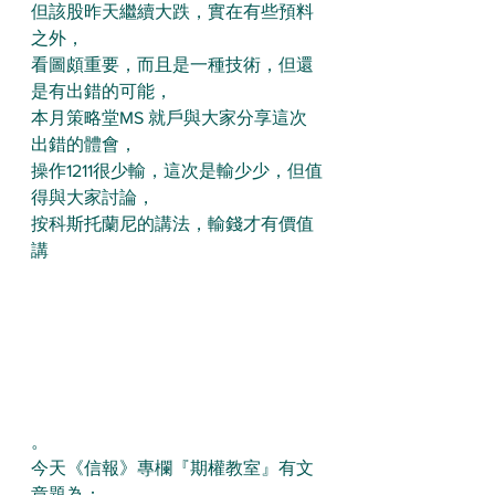
但該股昨天繼續大跌，實在有些預料
之外，
看圖頗重要，而且是一種技術，但還
是有出錯的可能，
本月策略堂MS 就戶與大家分享這次
出錯的體會，
操作1211很少輸，這次是輸少少，但值
得與大家討論，
按科斯托蘭尼的講法，輸錢才有價值
講 
。
今天《信報》專欄『期權教室』有文
章題為：