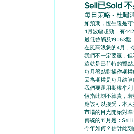
Sell已Sold 不必
每日策略 - 杜嘯鴻（
如預期，恆生還是守住
4月波幅超勁，有44
最低曾觸及19063點
在風高浪急的4月，
我們不一定要贏，但
這就是巴菲特的觀點
每月盤點對操作期權
因為期權是每月結算
我們要運用期權牟利
恆指此刻不算貴，若
應該可以接受，本人
市場的目光開始對準
傳統的五月是：Sell in 
今年如何？估計此刻的S