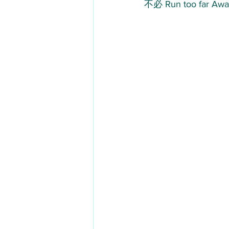
不必 Run too far Aw