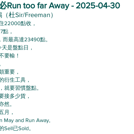
Run too far Away - 2025-04-30
杜Sir/Freeman）
22000點收，
27點，
，而最高達23490點。
今天是盤點日，
不要輸！
。
頗重要，
的衍生工具，
，就要習慣盤點。
要接多少貨，
亦然。
五月，
May and Run Away,
ell已Sold。