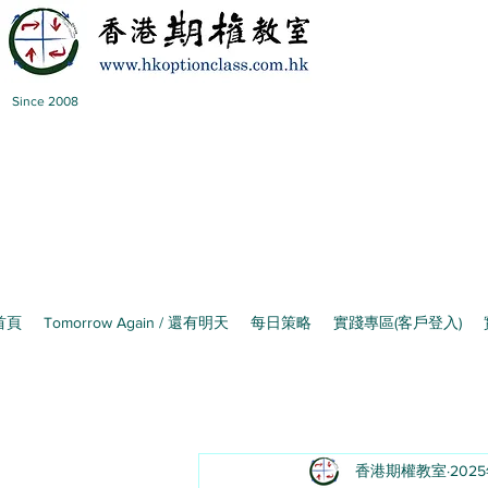
Since 2008
首頁
Tomorrow Again / 還有明天
每日策略
實踐專區(客戶登入)
香港期權教室
202