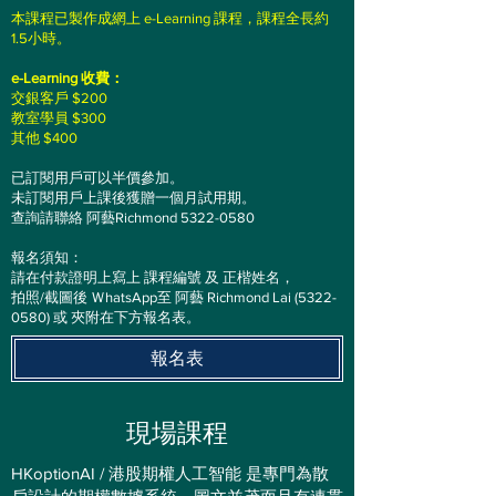
本課程已
製作成網上 e-Learning 課程，
課程全長約
1.5小時
。
e-Learning 收費：
交銀客戶 $200
教室學員 $300
其他 $400
已訂閱用戶可以半價參加。
未訂閱用戶上課後獲贈一個月試用期。
查詢請聯絡 阿藝Richmond
5322-0580
報名須知：
請在付款證明上寫上 課程編號 及 正楷姓名，
拍照/截圖後 ＷhatsApp至 阿藝 Richmond Lai
(5322-
0580)
或 夾附在下方報名表。
報名表
​現場課程
HKoptionAI / 港股期權人工智能 是專門為散