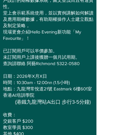
戶設計的期權數據系統，圖文並茂而且有連貫
性。
堂上會示範系統使用，並以實例講解如何解讀
及應用期權數據，有助期權操作人士建立觀點
及制定策略，
現場更會介紹Hello Evening新功能「My
Favourite」！
已訂閱用戶可以半價參加。
未訂閱用戶上課後獲贈一個月試用期。
查詢請聯絡 阿藝Richmond 5322-0580
日期：2026年X月X日
時間：10:30am - 12:00nn (1.5小時)
地點：九龍灣常悅道21號 Eastmark 6樓601室
香港AI培訓學院
(港鐵九龍灣站A出口 步行3-5分鐘)
收費：
交銀客戶 $200
教室學員 $300
其他 $400