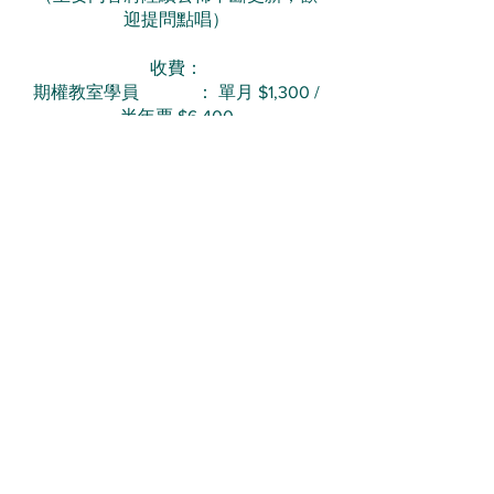
迎提問點唱）
收費：
期權教室學員 ： 單月 $1,300 /
半年票 $6,400
交銀國際747/749客戶：單月 $900 /
半年票 $4,200
溫馨提示：一周內(7天)可多次重溫，
建議把握時間收看。
付款後請將入數紙/截圖WhatsApp至
5322-0580 黎智藝 Richmond
收看