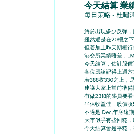
今天結算 業績股
每日策略 - 杜嘯鴻（
終於出現多少反彈，跌至
雖然還是在20樓之下
但若加上昨天期權行
港交所業績唔差，LM
今天結算，估計股價
各位應該記得上週六
若388收330之上，
建議大家上堂前準備
有做2318的學員要看看HE
平保收益佳，股價收51.55
不過是 Dec,年底
大市似乎有些回穩，昨
今天結算會是平穩，