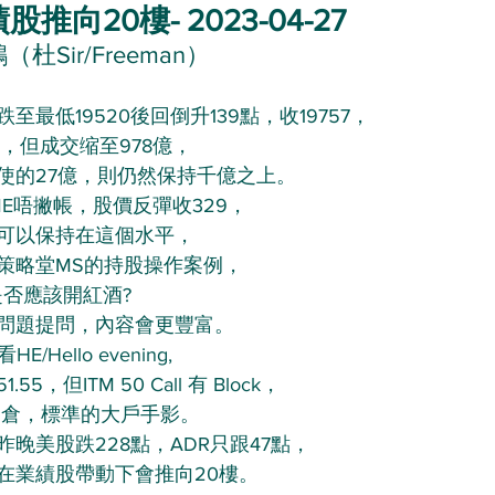
推向20樓- 2023-04-27
杜Sir/Freeman）
最低19520後回倒升139點，收19757，
，但成交缩至978億，
使的27億，則仍然保持千億之上。
E唔撇帳，股價反彈收329，
可以保持在這個水平，
策略堂MS的持股操作案例，
是否應該開紅酒?
問題提問，內容會更豐富。
/Hello evening,
，但ITM 50 Call 有 Block，
遠期倉，標準的大戶手影。
晚美股跌228點，ADR只跟47點，
在業績股帶動下會推向20樓。