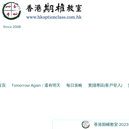
Since 2008
首頁
Tomorrow Again / 還有明天
每日策略
實踐專區(客戶登入)
香港期權教室
202