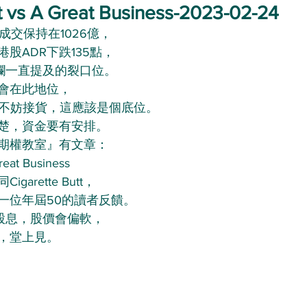
t vs A Great Business-2023-02-24
成交保持在1026億，
股ADR下跌135點，
本欄一直提及的裂口位。
會在此地位，
平不妨接貨，這應該是個底位。
楚，資金要有安排。
期權教室』有文章：
reat Business
arette Butt，
一位年屆50的讀者反饋。
減股息，股價會偏軟，
，堂上見。