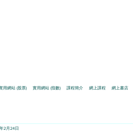
實用網站 (股票)
實用網站 (指數)
課程簡介
網上課程
網上書店
3年2月24日