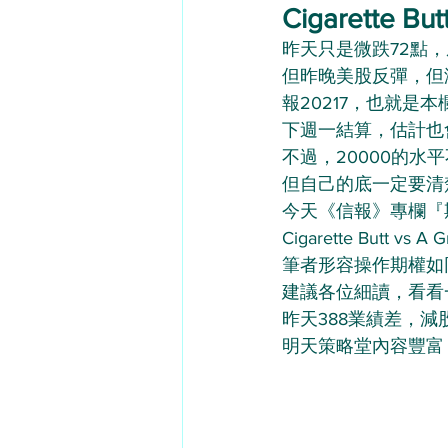
Cigarette But
昨天只是微跌72點，
但昨晚美股反彈，但港
報20217，也就是
下週一結算，估計也
不過，20000的水
但自己的底一定要清
今天《信報》專欄『
Cigarette Butt vs A G
筆者形容操作期權如同Cig
建議各位細讀，看看
昨天388業績差，
明天策略堂內容豐富