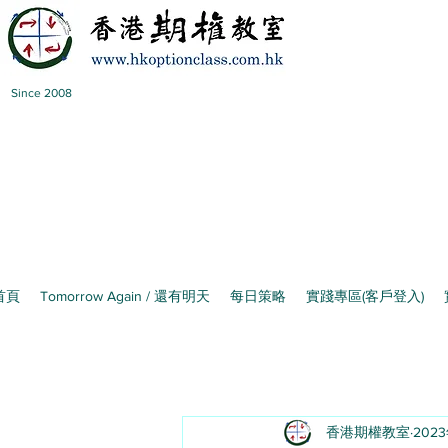
Since 2008
首頁
Tomorrow Again / 還有明天
每日策略
實踐專區(客戶登入)
香港期權教室
202