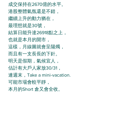
成交保持在2670億的水平。
港股整體氣氛還是不錯，
繼續上升的動力猶在，
最理想就是30號，
結算日能升達26918點之上，
也就是本月的開市，
這樣，月線圖就會呈陽燭，
而且有一支長長的下針。
明天是假期，氣候宜人，
估計有大戶人家放30/31，
連週末，Take a mini-vacation.
可能市場會較平靜，
本月的Short 倉又會全收。